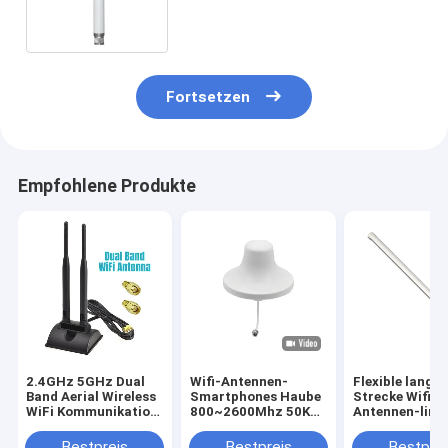
Strecke Gigahertz Router-
Antenne
Fortsetzen
Empfohlene Produkte
2.4GHz 5GHz Dual
Wifi-Antennen-
Flexible lange
Band Aerial Wireless
Smartphones Haube
Strecke Wifi-
WiFi Kommunikation
800~2600Mhz 50Km
Antennen-line
Antenne SMA
Signal-
vertikale
Magnetbasis für
Zusatzantenne
Polarisation d
Bestpreis
Bestpreis
Bestprei