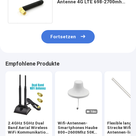
Antenne 4G LTE 698-2700mhz
Wifi mit Verbindungsstück S
MA
Fortsetzen
Empfohlene Produkte
2.4GHz 5GHz Dual
Wifi-Antennen-
Flexible lange
Band Aerial Wireless
Smartphones Haube
Strecke Wifi-
WiFi Kommunikation
800~2600Mhz 50Km
Antennen-line