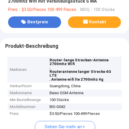
2700mhz Wifi mit Verbindungsstück S MA
Preis：$3.50/Pieces 100-499 Pieces
MOQ：100 Stücke
Bestpreis
Kontakt
Produkt-Beschreibung
Router-lange Strecken-Antenne
2700mhz Wifi
,
Markieren
Routerantenne langer Strecke 4G
LTE
,
Antenne wifi lte 2700mhz 4g
Herkunftsort
Guangdong, China
Markenname
Baiao GSM Antenna
Min Bestellmenge
100 Stücke
Modellnummer
BIO-G042
Preis
$3.50/Pieces 100-499 Pieces
Sehen Sie mehr an