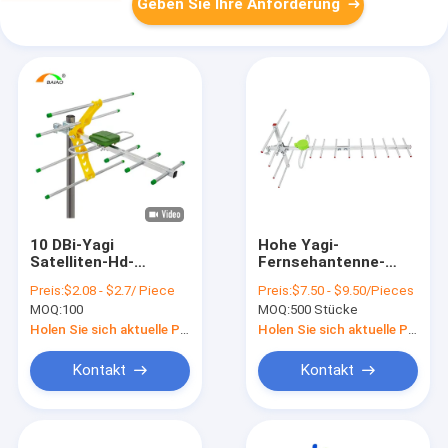
Geben Sie Ihre Anforderung
10 DBi-Yagi
Hohe Yagi-
Satelliten-Hd-
Fernsehantenne-
Antenne, 75 Ohm-
Digital
Preis:
$2.08 - $2.7/ Piece
Preis:
$7.50 - $9.50/Pieces
analoge
Fernsehantenne
MOQ:
100
MOQ:
500 Stücke
Fernsehantenne im
Gewinn-VHF-UHF
Freien
18dBi
Holen Sie sich aktuelle Preis
Holen Sie sich aktuelle Preis
Kontakt
Kontakt