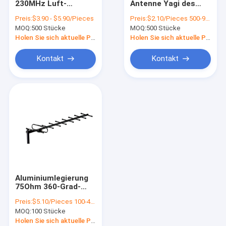
230MHz Luft-
Antenne Yagi des
Auto Fernsehantenne
Malaysia
Gewinn-5-6dBi 5
Preis:
$3.90 - $5.90/Pieces
Preis:
$2.10/Pieces 500-999 Pieces
Fernsehantenne
Satelliten-Hd-
MOQ:
VHF-UHFmobilantenne
500 Stücke
MOQ:
500 Stücke
Yagi-Fernsehen-mit
Antenne
Mast
Holen Sie sich aktuelle Preis
Holen Sie sich aktuelle Preis
COLUMBIUM Autoradio-Antenne
Kontakt
Kontakt
Antenne 4G 5G LTE
Kombinierte Antenne
VHF Marine Antenna
Antenne 868mhz
Yagi-Antenne im Freien
Aluminiumlegierung
Lange Strecke Wifi-Antenne
75Ohm 360-Grad-
digitale
Preis:
$5.10/Pieces 100-499 Pieces
Fernsehantenne im
Verstärkte Fernsehantenne
MOQ:
100 Stücke
Freien externe
Fernsehantenne
Holen Sie sich aktuelle Preis