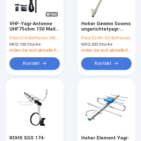
VR Show
Über uns
VHF-Yagi-Antenne
Hoher Gewinn Soems
UHF75ohm 150 Meile
ungerichtetyagi-
Fabrik-Ausflug
erstrecken sich
Antenne UHFvhf im
Preis:
$14.90/Pieces 100-499 Pieces
Preis:
$2.90 - $5.90/Pieces
externe
Freien
MOQ:
100 Stücke
MOQ:
200 Stücke
Fernsehantenne
Qualitätskontrolle
Holen Sie sich aktuelle Preis
Holen Sie sich aktuelle Preis
Treten Sie mit uns in Verbindung
Kontakt
Kontakt
Nachrichten
Fälle
VR Show
Antenne Digital HDTV
ROHS SGS 174-
Hoher Element Yagi-