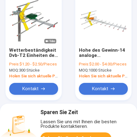
Wetterbeständigkeit
Hohe des Gewinn-14
Dvb-T2 Einheiten der
analoge
Yagi-Antennen-10dBi
Fernsehantenne
Preis:
$1.20 - $2.50/Pieces
Preis:
$2.00 - $4.00/Pieces
fünf im Freien
Element Yagi Hdtv-
MOQ:
300 Stücke
MOQ:
1000 Stücke
Antennen-470-
862MHz im Freien
Holen Sie sich aktuelle Preis
Holen Sie sich aktuelle Preis
Kontakt
Kontakt
Sparen Sie Zeit
Lassen Sie uns mit Ihnen die besten
Produkte kontaktieren.