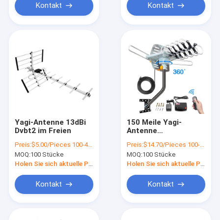
Kontakt
Kontakt
Yagi-Antenne 13dBi
150 Meile Yagi-
Dvbt2 im Freien
Antenne
motorisierte im
Preis:
$5.00/Pieces 100-499 Pieces
Preis:
$14.70/Pieces 100-499 Pieces
Freien eine 360 Grad-
MOQ:
100 Stücke
MOQ:
100 Stücke
Rotation OTA
Amplified
Holen Sie sich aktuelle Preis
Holen Sie sich aktuelle Preis
Kontakt
Kontakt