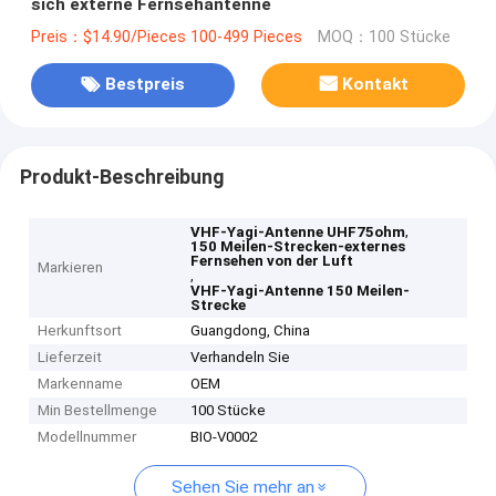
sich externe Fernsehantenne
Preis：$14.90/Pieces 100-499 Pieces
MOQ：100 Stücke
Bestpreis
Kontakt
Produkt-Beschreibung
,
VHF-Yagi-Antenne UHF75ohm
150 Meilen-Strecken-externes
Fernsehen von der Luft
Markieren
,
VHF-Yagi-Antenne 150 Meilen-
Strecke
Herkunftsort
Guangdong, China
Lieferzeit
Verhandeln Sie
Markenname
OEM
Min Bestellmenge
100 Stücke
Modellnummer
BIO-V0002
Sehen Sie mehr an