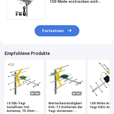
150 Meile erstrecken sich
externe Fernsehantenne
Fortsetzen
Empfohlene Produkte
10 DBi-Yagi
Wetterbeständigkeit
100 Miles Ampl
Satelliten-Hd-
Dvb-T2 Einheiten der
Yagi Hdtv Ant
Antenne, 75 Ohm-
Yagi-Antennen-