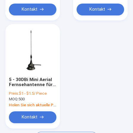
Antenne 433mhz
Fernsehen Antena
Hdtv im Freien
Kontakt
Kontakt
Antennen-Zusätze
WIFI-Antenne
Andere
5 - 30DBi Mini Aerial
Fernsehantenne für
USB-Fernsehtuner
Preis:
$1 - $1.5/ Piece
MOQ:
500
Holen Sie sich aktuelle Preis
Kontakt