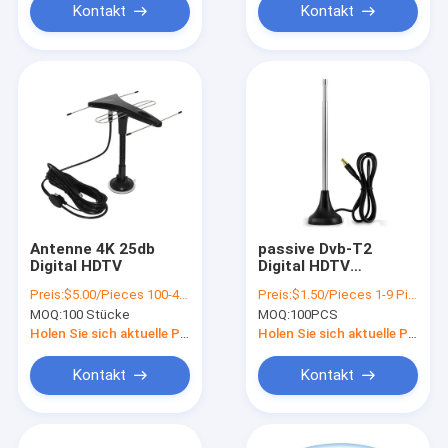
Kontakt
Kontakt
Antenne 4K 25db
passive Dvb-T2
Digital HDTV
Digital HDTV
Inneninnenantenne
Preis:
$5.00/Pieces 100-499 Pieces
Preis:
$1.50/Pieces 1-9 Pieces
4K Antennen-2-3dBi
MOQ:
100 Stücke
MOQ:
100PCS
Fm
Holen Sie sich aktuelle Preis
Holen Sie sich aktuelle Preis
Kontakt
Kontakt