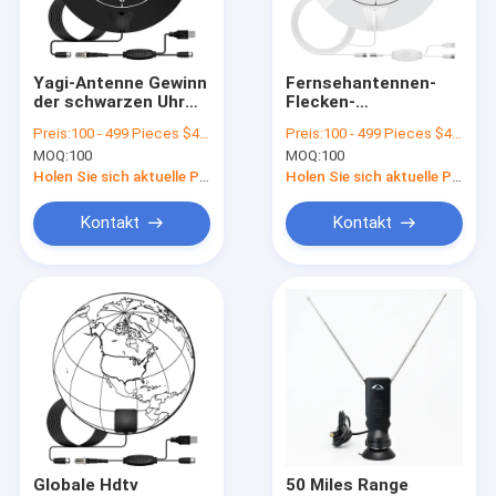
VR Show
Über uns
Yagi-Antenne Gewinn
Fernsehantennen-
der schwarzen Uhr
Flecken-
Fabrik-Ausflug
dünner Papier- hohe
Fernsehantenne
Preis:
100 - 499 Pieces $4.6 1000 - 2999 Pieces $4.20 >=3000 Pieces $3.50
Preis:
100 - 499 Pieces $4.6 1000 - 2999 Pieces $4.20 >=3000 Pieces $3.50
Innen-Gewinn 20dB
verstärker 4K 1080p
MOQ:
100
MOQ:
100
Innenhdtv-Digital
Qualitätskontrolle
Holen Sie sich aktuelle Preis
Holen Sie sich aktuelle Preis
Treten Sie mit uns in Verbindung
Kontakt
Kontakt
Nachrichten
Fälle
VR Show
Antenne Digital HDTV
Globale Hdtv
50 Miles Range