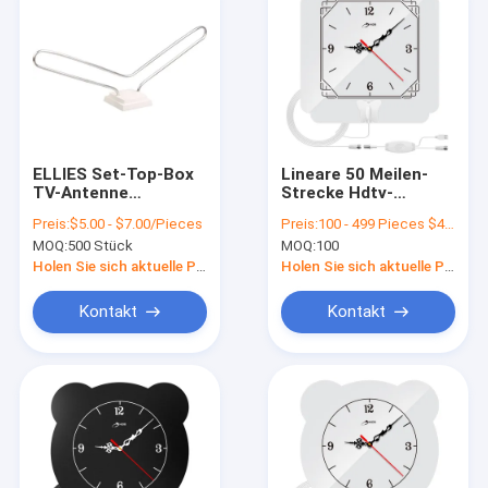
ELLIES Set-Top-Box
Lineare 50 Meilen-
TV-Antenne
Strecke Hdtv-
Hasenohrantenne
Antenne, verstärkte
Preis:
$5.00 - $7.00/Pieces
Preis:
100 - 499 Pieces $4.8 1000 - 2999 Pieces $4.20 >=3000 Pieces $3.50
Hdtv-Innenantenne
MOQ:
500 Stück
MOQ:
100
Holen Sie sich aktuelle Preis
Holen Sie sich aktuelle Preis
Kontakt
Kontakt
Haus
Produkte
Videos