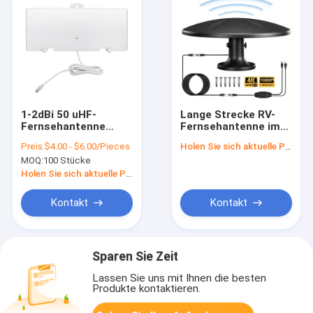
1-2dBi 50 uHF-
Lange Strecke RV-
Fernsehantenne
Fernsehantenne im
Meilen-Strecke Hdtv-
Freien, verstärkte
Preis:
$4.00 - $6.00/Pieces
Holen Sie sich aktuelle Preis
Antennen-flache
Digital HD
MOQ:
100 Stücke
DVB-T Innen
Fernsehantenne für
RV-Anhänger-LKW
Holen Sie sich aktuelle Preis
Motorhome-
Wohnwagen-Boot
Kontakt
Kontakt
Sparen Sie Zeit
Lassen Sie uns mit Ihnen die besten
Produkte kontaktieren.