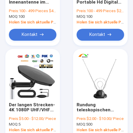
Innenantenne im
Portable Hd Digital
Auto Fernsehantenne
Freien 20dB Digital 75
Fernsehantenne
Preis:
100 - 499 Pieces $4.6 1000 - 2999 Pieces $4.20 >=3000 Pieces $3.50
Preis:
100 - 499 Pieces $2.5 500 - 999 Pieces $2.3 1000 - 2999 Pieces $1.80 >=3000 Pieces $1.5
Ohm-Widerstand
ungerichtet
MOQ:
VHF-UHFmobilantenne
100
MOQ:
100
Holen Sie sich aktuelle Preis
Holen Sie sich aktuelle Preis
COLUMBIUM Autoradio-Antenne
Kontakt
Kontakt
Antenne 4G 5G LTE
Kombinierte Antenne
VHF Marine Antenna
Antenne 868mhz
Yagi-Antenne im Freien
Der langen Strecken-
Rundung
Lange Strecke Wifi-Antenne
4K 1080P UHF/VHF
teleskopischen
150 Miles Digital
Innen-DVBT Antenne
Preis:
$5.00 - $12.00/ Piece
Preis:
$2.00 - $10.00/ Piece
Truck Mobile Home
VHF-/UHFverstärker-
Verstärkte Fernsehantenne
MOQ:
5
MOQ:
500
Omni Auto-Dach-
Antenne Richtung
Holen Sie sich aktuelle Preis
Holen Sie sich aktuelle Preis