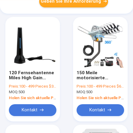
Geben Sie Ihre Anforderung
120 Fernsehantenne
150 Meile
Miles High Gain
motorisierte
Fernsehantennen-
Antenne OTA
Preis:
100 - 499 Pieces $3.10 500 - 999 Pieces $2.90 1000 - 2999 Pieces $2.70 >=3000 Pieces $2.50
Preis:
100 - 499 Pieces $6.70 500 - 999 Pieces $6.00 1000 - 2999 Pieces $5.00 >=3000 Pieces $4.70
lineare Polarisations-
Amplified Outdoors
MOQ:
500
MOQ:
500
Koaxialkabel UHFhdtv
HDTV
Digital
Holen Sie sich aktuelle Preis
Holen Sie sich aktuelle Preis
Kontakt
Kontakt