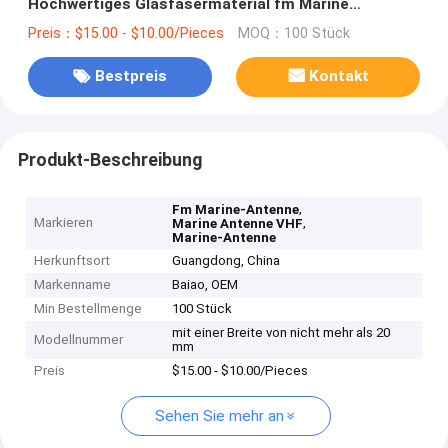
Hochwertiges Glasfasermaterial fm Marine
Antennen Stabile Signalübertragung
Preis：$15.00 - $10.00/Pieces
MOQ：100 Stück
Bestpreis
Kontakt
Produkt-Beschreibung
,
Fm Marine-Antenne
Markieren
,
Marine Antenne VHF
Marine-Antenne
Herkunftsort
Guangdong, China
Markenname
Baiao, OEM
Min Bestellmenge
100 Stück
mit einer Breite von nicht mehr als 20
Modellnummer
mm
Preis
$15.00 - $10.00/Pieces
Sehen Sie mehr an