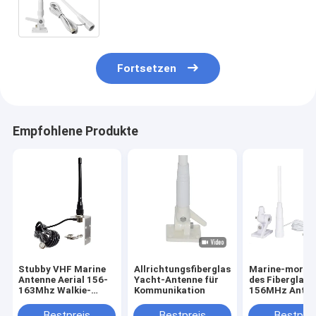
Glasfasermaterial fm Marine
Antennen Stabile
Signalübertragung
Fortsetzen
Empfohlene Produkte
Stubby VHF Marine
Allrichtungsfiberglas-
Marine-morge
Antenne Aerial 156-
Yacht-Antenne für
des Fiberglas-
163Mhz Walkie-
Kommunikation
156MHz Anten
Talkie Antennen für
Marine Cb Ant
Boote Pontoon
50Ohm
Bestpreis
Bestpreis
Bestprei