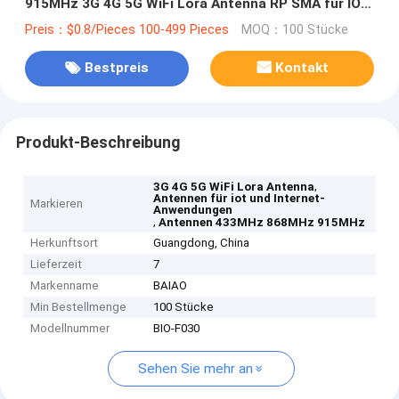
915MHz 3G 4G 5G WiFi Lora Antenna RP SMA für IOT
und Internet-Anwendungen
Preis：$0.8/Pieces 100-499 Pieces
MOQ：100 Stücke
Bestpreis
Kontakt
Produkt-Beschreibung
,
3G 4G 5G WiFi Lora Antenna
Antennen für iot und Internet-
Markieren
Anwendungen
,
Antennen 433MHz 868MHz 915MHz
Herkunftsort
Guangdong, China
Lieferzeit
7
Markenname
BAIAO
Min Bestellmenge
100 Stücke
Modellnummer
BIO-F030
Sehen Sie mehr an