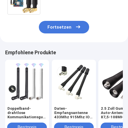
und Internet-Anwendungen
Fortsetzen
Empfohlene Produkte
Doppelband-
Daten-
2.5 Zoll Gumm
drahtlose
Empfangsantenne
Auto-Antenne
Kommunikationsgummiantennen
433Mhz 915Mhz IOT
87,5-108MHZ
wifi Antenne 2.4GHz
Luft-omni
520-1620MHZ
5.8GHz mit
gerichtetes
Universalfahr
Bestpreis
Bestpreis
Bestprei