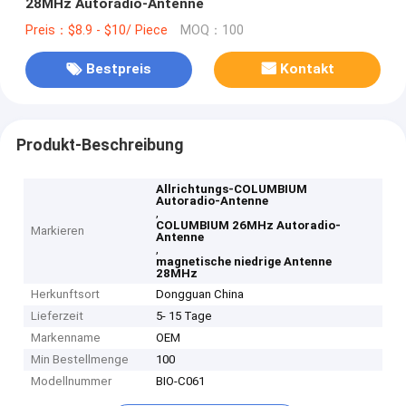
28MHz Autoradio-Antenne
Preis：$8.9 - $10/ Piece
MOQ：100
Bestpreis
Kontakt
Produkt-Beschreibung
Allrichtungs-COLUMBIUM
Autoradio-Antenne
,
COLUMBIUM 26MHz Autoradio-
Markieren
Antenne
,
magnetische niedrige Antenne
28MHz
Herkunftsort
Dongguan China
Lieferzeit
5- 15 Tage
Markenname
OEM
Min Bestellmenge
100
Modellnummer
BIO-C061