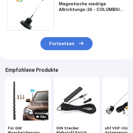
Magnetische niedrige
Allrichtungs-26 - COLUMBIUM
28MHz Autoradio-Antenne
Fortsetzen
Empfohlene Produkte
Für GM
DIN Stecker
uhf VHF-Unive
Waschsicherung
Klebstoff Patch
Antennensigna