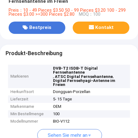
Fernsehantenne im Freien
Preis：10 - 49 Pieces $3.50 50 - 99 Pieces $3.20 100 - 299
Pieces $3.00 >=300 Pieces $2.80
MOQ：100
Bestpreis
Kontakt
Produkt-Beschreibung
DVB-T2 ISDB-T Digital
Fernsehantenne
Markieren
,
,
ATSC Digital Fernsehantenne
Digital Fernsehyagi-Antenne im
Freien
Herkunftsort
Dongguan-Porzellan
Lieferzeit
5- 15 Tage
Markenname
OEM
Min Bestellmenge
100
Modellnummer
BIO-V112
Sehen Sie mehr an