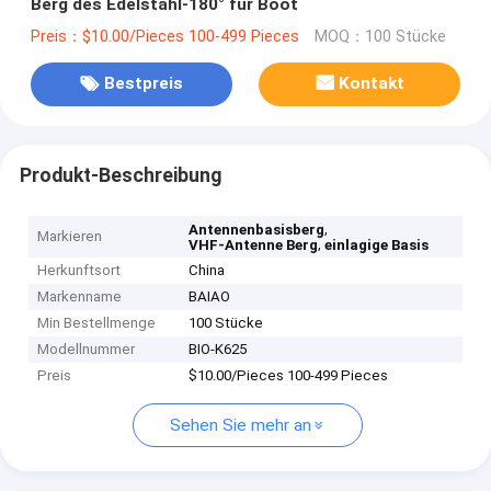
Berg des Edelstahl-180° für Boot
Preis：$10.00/Pieces 100-499 Pieces
MOQ：100 Stücke
Bestpreis
Kontakt
Produkt-Beschreibung
,
Antennenbasisberg
Markieren
,
VHF-Antenne Berg
einlagige Basis
Herkunftsort
China
Markenname
BAIAO
Min Bestellmenge
100 Stücke
Modellnummer
BIO-K625
Preis
$10.00/Pieces 100-499 Pieces
Sehen Sie mehr an