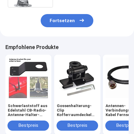
Fortsetzen
Empfohlene Produkte
Schwerlaststoff aus
Gossenhalterung-
Antennen-
Edelstahl CB-Radio-
Clip
Verbindungsst
Antenne-Halter-
Kofferraumdeckel
Kabel Fernseh
Halter-Halter-
Fließheck Halterung
mit Kabel
Behälter-Auto-
Edelstahl
UHFverbindun
Bestpreis
Bestpreis
Bestprei
Hintertürzubehör
Antennenhalterung
RG-58
für Mobilfunk-