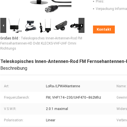
Preis:
Verpackung Informa
Kontakt
Großes Bild :
Teleskopisches Innen-Antennen-Rod FM
Fernsehantennen-HD Dvbt KLECKS-VHF-UHF Omni
Richtungs
Teleskopisches Innen-Antennen-Rod FM Fernsehantennen
Beschreibung
Art:
LoRa-/LPWANantenne
Name:
Frequenzbereich:
FM, VHF174~230/UHF470~862Mhz
Gewinn
V.S.W.R:
2.0:1 maximal
Widers
Polarisation:
Linear
Verbin