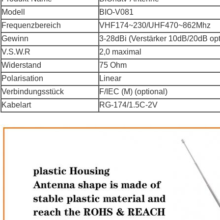
Modell
BIO-V081
Frequenzbereich
VHF174~230/UHF470~862Mhz
Gewinn
3-28dBi (Verstärker 10dB/20dB opt
V.S.W.R
2,0 maximal
Widerstand
75 Ohm
Polarisation
Linear
Verbindungsstück
F/IEC (M) (optional)
Kabelart
RG-174/1.5C-2V