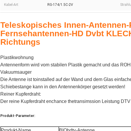
Kabel-Art:
RG-174/1.5C-2V
Strah
Teleskopisches Innen-Antennen
Fernsehantennen-HD Dvbt KLE
Richtungs
Plastikwohnung
Antennenform wird vom stabilen Plastik gemacht und das ROHS
Vakuumsauger
Die Antenne ist toinstalled auf der Wand und dem Glas einfach
Schiebestange kann in den Antennenkörper gesetzt werden!
Reiner Kupferdraht:
Der reine Kupferdraht enchance thetransimssion Leistung DTV 
Produkt-Parameter:
Produkt-Name
BIOhdtv-Antenne