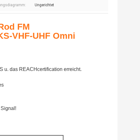
lungsdiagramm:
Ungerichtet
-Rod FM
CKS-VHF-UHF Omni
 u. das REACHcertification erreicht.
es
Signal!