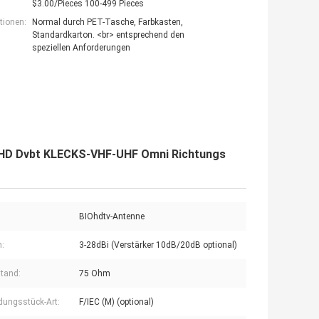
$3.00/Pieces 100-499 Pieces
tionen:
Normal durch PET-Tasche, Farbkasten,
Standardkarton. <br> entsprechend den
speziellen Anforderungen
-HD Dvbt KLECKS-VHF-UHF Omni Richtungs
BIOhdtv-Antenne
:
3-28dBi (Verstärker 10dB/20dB optional)
tand:
75 Ohm
dungsstück-Art:
F/IEC (M) (optional)