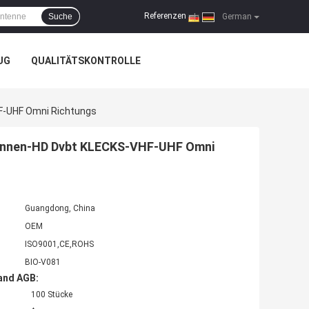
Referenzen
Suche
|
German
UG
QUALITÄTSKONTROLLE
F-UHF Omni Richtungs
ennen-HD Dvbt KLECKS-VHF-UHF Omni
Guangdong, China
OEM
ISO9001,CE,ROHS
BIO-V081
and AGB:
100 Stücke