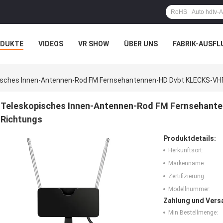
ODUKTE
VIDEOS
VR SHOW
ÜBER UNS
FABRIK-AUSFL
IT UNS IN VERBINDUNG
NACHRICHTEN
FÄLLE
VR-SHOW
isches Innen-Antennen-Rod FM Fernsehantennen-HD Dvbt KLECKS-VH
Teleskopisches Innen-Antennen-Rod FM Fernsehant
Richtungs
Produktdetails:
Herkunftsort:
Markenname:
Zertifizierung:
Modellnummer:
Zahlung und Vers
Min Bestellmenge: