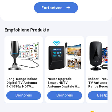
Fortsetzen
Empfohlene Produkte
Long-Range Indoor
Neues Upgrade
Indoor Free 4
Digital TV Antenna
Smart HDTV
TV Antenna fo
4K 1080p HDTV
Antenne Digitale HD
Range Recepti
Antenna for All
4K 1080P Verstärkt
Supports Sma
Smart TVs Supports
30dbi Langstrecken
Old TVs 1080
Bestpreis
Bestpreis
Bestprei
Local Channels Made
UHF Freikanal
VHF UHF
of Plastic
Außen-Plastik-Aerial