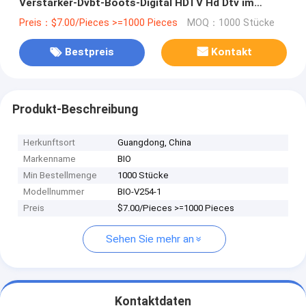
Verstärker-Dvbt-Boots-Digital HDTV Hd Dtv im
Freien
Preis：$7.00/Pieces >=1000 Pieces
MOQ：1000 Stücke
Bestpreis
Kontakt
Produkt-Beschreibung
Herkunftsort
Guangdong, China
Markenname
BIO
Min Bestellmenge
1000 Stücke
Modellnummer
BIO-V254-1
Preis
$7.00/Pieces >=1000 Pieces
Sehen Sie mehr an
Kontaktdaten